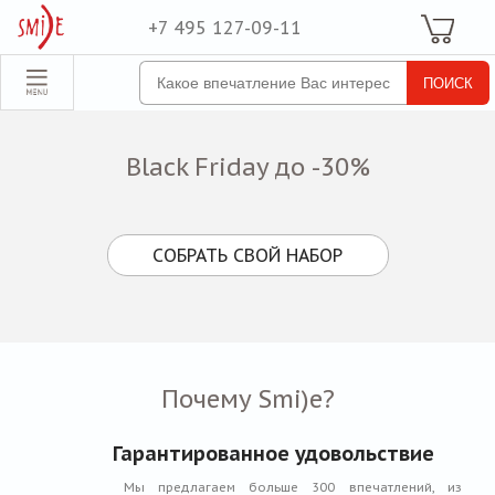
+7 495 127-09-11
Ваша Корзина
Для неё
обрать набор
Все наборы
Black Friday до -30%
Для него
Для двоих
СОБРАТЬ СВОЙ НАБОР
Экстрим
SPA
По поводу
ля компании
Почему Smi)e?
товые наборы
Гарантированное удовольствие
рпоративные
Мы предлагаем больше 300 впечатлений, из