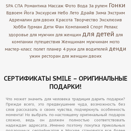
Гонки
SPA
СПА
Романтика
Массаж
Фото
Вода
За рулем
Вдвоем
Йога
Экскурсия
Небо
Лето
Драйв
Зима
Экстрим
Адреналин
для двоих
Красота
Творчество
Эксклюзив
Хобби
Гурман
Дети
Фан
Компанией
Спорт
Релакс
для детей
здоровье
для мужчин
для женщин
для
компании
путешествия
Женщинам
мужчинам
мото
денди
мастер-класс
полет
планер
4 руки
для водителей
ужин
ресторан
для женщин двоих
СЕРТИФИКАТЫ SMILE – ОРИГИНАЛЬНЫЕ
ПОДАРКИ!
Что может значить для человека традиция дарить подарки?
Прежде всего, это предвкушение чуда, возможность без
слов рассказать о своих чувства, подчеркнуть особенность
момента! Но выбрать по-настоящему оригинальный подарок
сложно, ведь он должен полностью соответствовать
надеждам адресата…Именно поэтому покупка прикольных
подарочных сертификатов в Москве становится все более