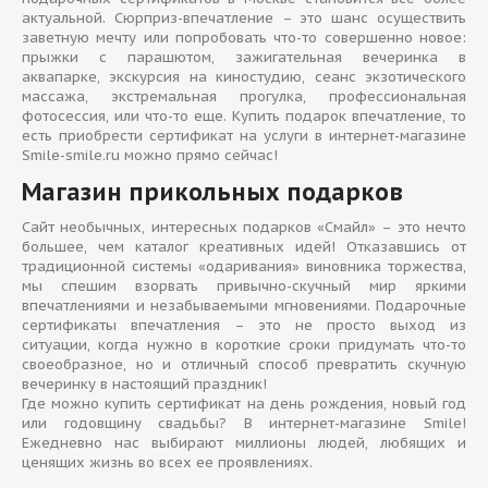
актуальной. Сюрприз-впечатление – это шанс осуществить
заветную мечту или попробовать что-то совершенно новое:
прыжки с парашютом, зажигательная вечеринка в
аквапарке, экскурсия на киностудию, сеанс экзотического
массажа, экстремальная прогулка, профессиональная
фотосессия, или что-то еще. Купить подарок впечатление, то
есть приобрести сертификат на услуги в интернет-магазине
Smile-smile.ru можно прямо сейчас!
Магазин прикольных подарков
Сайт необычных, интересных подарков «Смайл» – это нечто
большее, чем каталог креативных идей! Отказавшись от
традиционной системы «одаривания» виновника торжества,
мы спешим взорвать привычно-скучный мир яркими
впечатлениями и незабываемыми мгновениями. Подарочные
сертификаты впечатления – это не просто выход из
ситуации, когда нужно в короткие сроки придумать что-то
своеобразное, но и отличный способ превратить скучную
вечеринку в настоящий праздник!
Где можно купить сертификат на день рождения, новый год
или годовщину свадьбы? В интернет-магазине Smile!
Ежедневно нас выбирают миллионы людей, любящих и
ценящих жизнь во всех ее проявлениях.