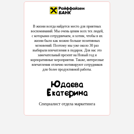
В жизни всегда найдется место для приятных
М
воспоминаний. Мы очень ценим всех тех людей,
я,
в
с которыми сотрудничаем, и хотим, чтобы в их
вали
л
жизни было как можно больше позитивных
иков
са
мгновений. Поэтому мы уже около 30 раз
рта
им
выбирали впечатления в подарок. Для нас это
 с
замечательный презент на Новый год и
ием,
впе
корпоративные мероприятия. Также, интересные
мы 
впечатления отлично мотивируют сотрудников
5
для более продуктивной работы.
Юдаева
Екатерина
та
Специалист отдела маркетинга