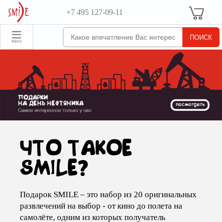
+7 495 127-09-11
Ваша Корзина
Для неё
обрать набор
Все наборы
Для него
Для двоих
Экстрим
SPA
ЧТО ТАКОЕ
По поводу
SMILE?
Для компании
отовые наборы
Подарок SMILE – это набор из 20 оригинальных
развлечений на выбор - от кино до полета на
орпоративные
самолёте, одним из которых получатель