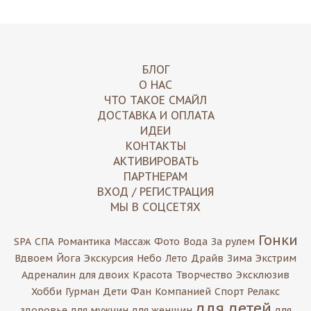
БЛОГ
О НАС
ЧТО ТАКОЕ СМАЙЛ
ДОСТАВКА И ОПЛАТА
ИДЕИ
КОНТАКТЫ
АКТИВИРОВАТЬ
ПАРТНЕРАМ
ВХОД / РЕГИСТРАЦИЯ
МЫ В СОЦСЕТЯХ
Гонки
SPA
СПА
Романтика
Массаж
Фото
Вода
За рулем
Вдвоем
Йога
Экскурсия
Небо
Лето
Драйв
Зима
Экстрим
Адреналин
для двоих
Красота
Творчество
Эксклюзив
Хобби
Гурман
Дети
Фан
Компанией
Спорт
Релакс
для детей
здоровье
для мужчин
для женщин
для