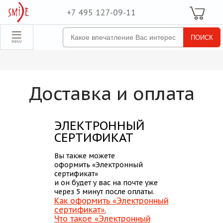
+7 495 127-09-11
Ваша Корзина
Для неё
обрать набор
Все наборы
Для него
Доставка и оплата
Для двоих
Экстрим
ЭЛЕКТРОННЫЙ
SPA
СЕРТИФИКАТ
По поводу
Вы также можете
оформить «Электронный
ля компании
сертификат»
и он будет у вас на почте уже
товые наборы
через 5 минут после оплаты.
Как оформить «Электронный
рпоративные
сертификат».
Что такое «Электронный