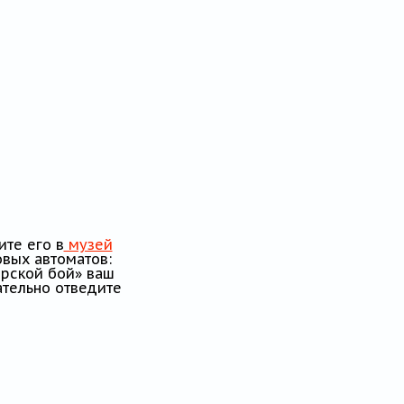
ите его в
музей
овых автоматов:
орской бой» ваш
ательно отведите