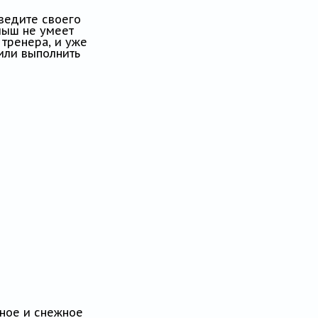
иведите своего
лыш не умеет
 тренера, и уже
 или выполнить
дное и снежное