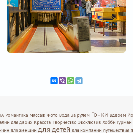
Гонки
ПА
Романтика
Массаж
Фото
Вода
За рулем
Вдвоем
Йо
алин
для двоих
Красота
Творчество
Эксклюзив
Хобби
Гурман
для детей
жчин
для женщин
для компании
путешествия