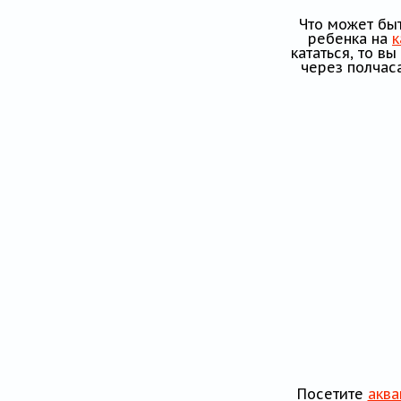
Блог
Что может быт
ребенка на
к
кататься, то в
через полчаса
Посетите
аква