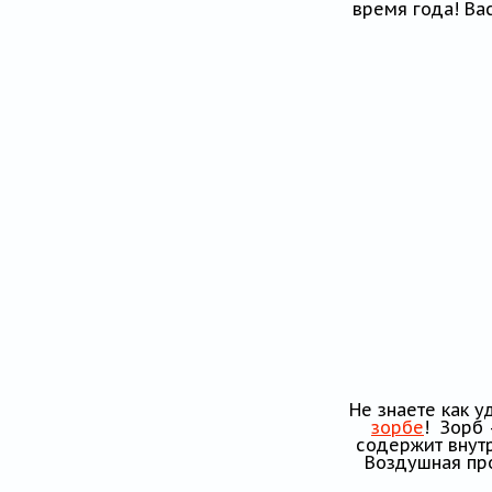
время года! Ва
Не знаете как 
зорбе
! Зорб 
содержит внут
Воздушная про