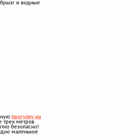
 брызг и водные
льную
прогулку на
е трех метров
тно безопасно!
Одно маленькое