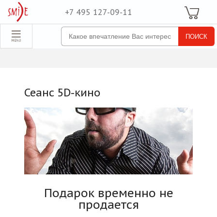
+7 495 127-09-11
Ваша Корзина
Для неё
обрать набор
Все наборы
Для него
Сеанс 5D-кино
Для двоих
Экстрим
SPA
По поводу
ля компании
товые наборы
Подарок временно не
продается
рпоративные