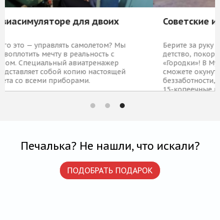
Советские игровые автоматы
Берите за руку друга или подругу и айда в советское
детство, покорять «Морской бой», «Магистраль» или
«Городки»! В Музее советских игровых автоматов вы
сможете окунуться в мир азарта, ностальгии и
беззаботности, обменяв билет на жетоны - настоящие
15-копеечные монеты.
1 369 Р
КУПИТЬ
Печалька? Не нашли, что искали?
ПОДОБРАТЬ ПОДАРОК