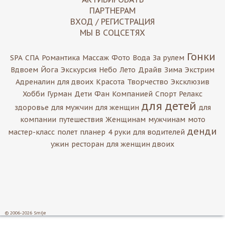
ПАРТНЕРАМ
ВХОД / РЕГИСТРАЦИЯ
МЫ В СОЦСЕТЯХ
Гонки
SPA
СПА
Романтика
Массаж
Фото
Вода
За рулем
Вдвоем
Йога
Экскурсия
Небо
Лето
Драйв
Зима
Экстрим
Адреналин
для двоих
Красота
Творчество
Эксклюзив
Хобби
Гурман
Дети
Фан
Компанией
Спорт
Релакс
для детей
здоровье
для мужчин
для женщин
для
компании
путешествия
Женщинам
мужчинам
мото
денди
мастер-класс
полет
планер
4 руки
для водителей
ужин
ресторан
для женщин двоих
© 2006-2026 Smi)e