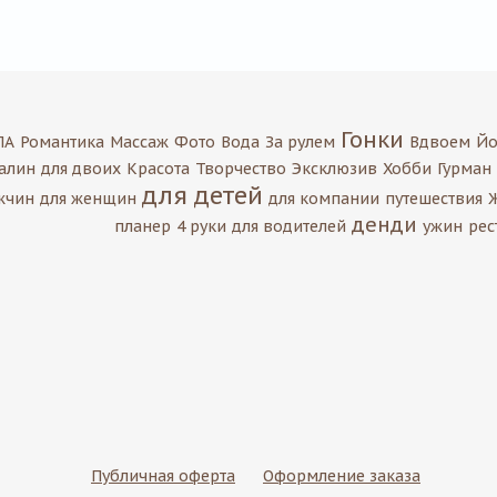
Гонки
ПА
Романтика
Массаж
Фото
Вода
За рулем
Вдвоем
Йо
алин
для двоих
Красота
Творчество
Эксклюзив
Хобби
Гурман
для детей
жчин
для женщин
для компании
путешествия
денди
планер
4 руки
для водителей
ужин
рес
Публичная оферта
Оформление заказа