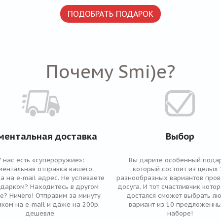
ПОДОБРАТЬ ПОДАРОК
Почему Smi)e?
ментальная доставка
Выбор
У нас есть «супероружие»:
Вы дарите особенный подар
ментальная отправка вашего
который состоит из целых 
а на e-mail адрес. Не успеваете
разнообразных вариантов про
одарком? Находитесь в другом
досуга. И тот счастливчик кото
е? Ничего! Отправим за минуту
достался сможет выбрать л
ком на e-mail и даже на 200р.
вариант из 10 предложенны
дешевле.
наборе!