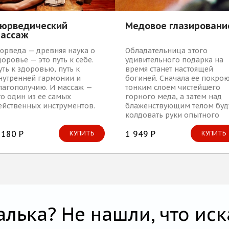
юрведический
Медовое глазировани
ассаж
юрведа — древняя наука о
Обладательница этого
доровье — это путь к себе.
удивительного подарка на
уть к здоровью, путь к
время станет настоящей
нутренней гармонии и
богиней. Сначала ее покро
лагополучию. И массаж —
тонким слоем чистейшего
то один из ее самых
горного меда, а затем над
ейственных инструментов.
блаженствующим телом буд
колдовать руки опытного
массажиста. Великолепная
 180 Р
тонизирующая процедура д
1 949 Р
КУПИТЬ
КУПИТЬ
самых очаровательных дам.
алька? Не нашли, что иск