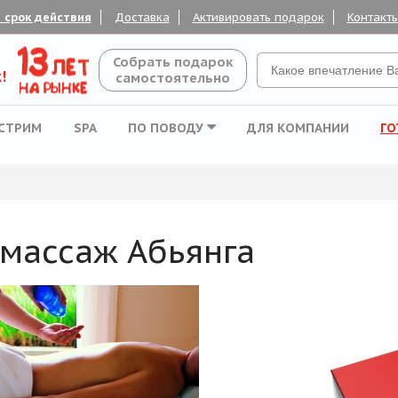
 срок действия
Доставка
Активировать подарок
Контакт
Собрать подарок
!
самостоятельно
СТРИМ
SPA
ПО ПОВОДУ
ДЛЯ КОМПАНИИ
ГО
массаж Абьянга