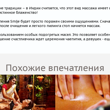
ние традиции – в Индии считается, что этот вид массажа и
истинное блаженство!
тления Smi)e будет просто поражен своими ощущениями. Снач
 после очищения и легкого пилинга стоп начнется массаж.
спользованием особых подогретых масел. Это позволяет особе
ршение счастливчика ждет церемония чаепития, а девушек - ещ
Похожие впечатления