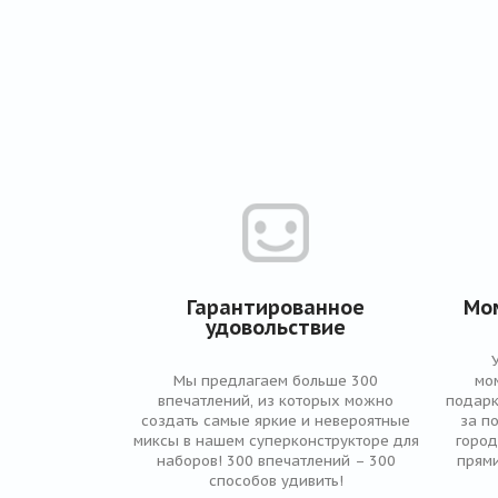
Гарантированное
Мо
удовольствие
Мы предлагаем больше 300
мо
впечатлений, из которых можно
подарк
создать самые яркие и невероятные
за п
миксы в нашем суперконструкторе для
город
наборов! 300 впечатлений – 300
прями
способов удивить!