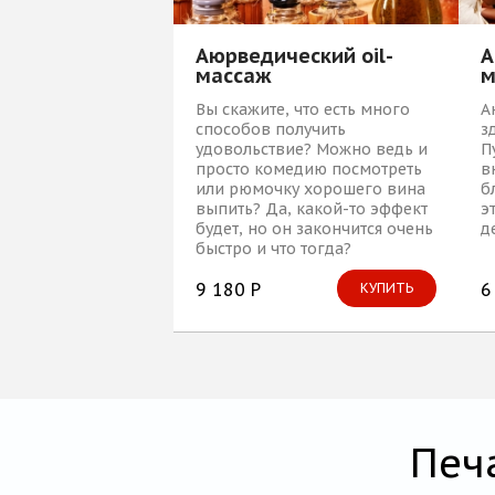
Аюрведический oil-
А
массаж
м
Вы скажите, что есть много
А
способов получить
з
удовольствие? Можно ведь и
П
просто комедию посмотреть
в
или рюмочку хорошего вина
б
выпить? Да, какой-то эффект
э
будет, но он закончится очень
д
быстро и что тогда?
Повторить еще раз?...
9 180 Р
6
КУПИТЬ
Печ