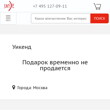
+7 495 127-09-11
Ваша Корзина
Для неё
обрать набор
Все наборы
Для него
Уикенд
Для двоих
Экстрим
Подарок временно не
SPA
продается
По поводу
ля компании
Города: Москва
товые наборы
рпоративные