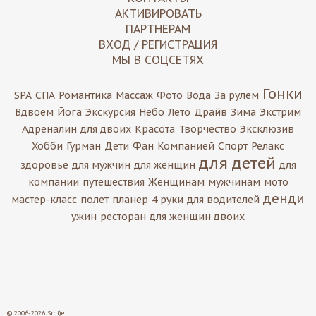
АКТИВИРОВАТЬ
ПАРТНЕРАМ
ВХОД / РЕГИСТРАЦИЯ
МЫ В СОЦСЕТЯХ
Гонки
SPA
СПА
Романтика
Массаж
Фото
Вода
За рулем
Вдвоем
Йога
Экскурсия
Небо
Лето
Драйв
Зима
Экстрим
Адреналин
для двоих
Красота
Творчество
Эксклюзив
Хобби
Гурман
Дети
Фан
Компанией
Спорт
Релакс
для детей
здоровье
для мужчин
для женщин
для
компании
путешествия
Женщинам
мужчинам
мото
денди
мастер-класс
полет
планер
4 руки
для водителей
ужин
ресторан
для женщин двоих
© 2006-2026 Smi)e