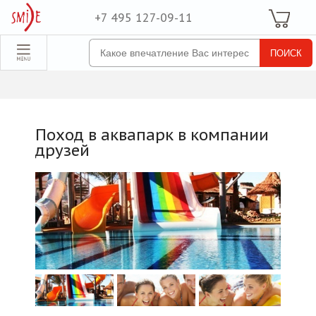
+7 495 127-09-11
Ваша Корзина
Для неё
обрать набор
Все наборы
Для него
Поход в аквапарк в компании
Для двоих
друзей
Экстрим
SPA
По поводу
ля компании
товые наборы
рпоративные