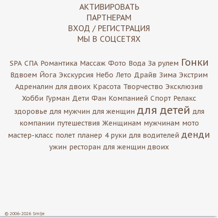
АКТИВИРОВАТЬ
ПАРТНЕРАМ
ВХОД / РЕГИСТРАЦИЯ
МЫ В СОЦСЕТЯХ
Гонки
SPA
СПА
Романтика
Массаж
Фото
Вода
За рулем
Вдвоем
Йога
Экскурсия
Небо
Лето
Драйв
Зима
Экстрим
Адреналин
для двоих
Красота
Творчество
Эксклюзив
Хобби
Гурман
Дети
Фан
Компанией
Спорт
Релакс
для детей
здоровье
для мужчин
для женщин
для
компании
путешествия
Женщинам
мужчинам
мото
денди
мастер-класс
полет
планер
4 руки
для водителей
ужин
ресторан
для женщин двоих
© 2006-2026 Smi)e