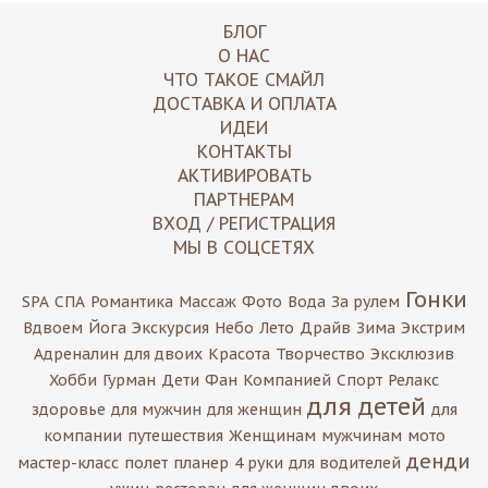
БЛОГ
О НАС
ЧТО ТАКОЕ СМАЙЛ
ДОСТАВКА И ОПЛАТА
ИДЕИ
КОНТАКТЫ
АКТИВИРОВАТЬ
ПАРТНЕРАМ
ВХОД / РЕГИСТРАЦИЯ
МЫ В СОЦСЕТЯХ
Гонки
SPA
СПА
Романтика
Массаж
Фото
Вода
За рулем
Вдвоем
Йога
Экскурсия
Небо
Лето
Драйв
Зима
Экстрим
Адреналин
для двоих
Красота
Творчество
Эксклюзив
Хобби
Гурман
Дети
Фан
Компанией
Спорт
Релакс
для детей
здоровье
для мужчин
для женщин
для
компании
путешествия
Женщинам
мужчинам
мото
денди
мастер-класс
полет
планер
4 руки
для водителей