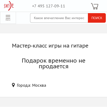
+7 495 127-09-11
Ваша Корзина
Для неё
обрать набор
Все наборы
Для него
Мастер-класс игры на гитаре
Для двоих
Экстрим
Подарок временно не
SPA
продается
По поводу
ля компании
Города: Москва
товые наборы
рпоративные