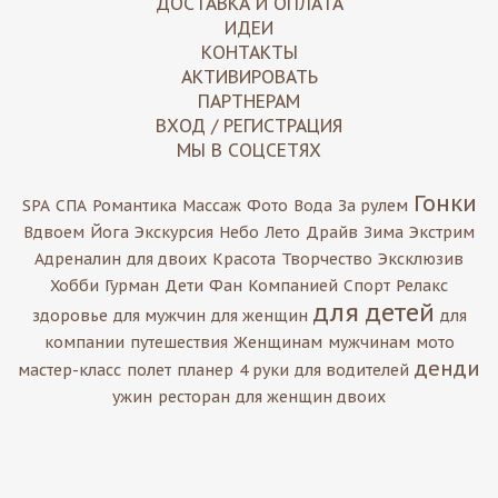
ДОСТАВКА И ОПЛАТА
ИДЕИ
КОНТАКТЫ
АКТИВИРОВАТЬ
ПАРТНЕРАМ
ВХОД / РЕГИСТРАЦИЯ
МЫ В СОЦСЕТЯХ
Гонки
SPA
СПА
Романтика
Массаж
Фото
Вода
За рулем
Вдвоем
Йога
Экскурсия
Небо
Лето
Драйв
Зима
Экстрим
Адреналин
для двоих
Красота
Творчество
Эксклюзив
Хобби
Гурман
Дети
Фан
Компанией
Спорт
Релакс
для детей
здоровье
для мужчин
для женщин
для
компании
путешествия
Женщинам
мужчинам
мото
денди
мастер-класс
полет
планер
4 руки
для водителей
ужин
ресторан
для женщин двоих