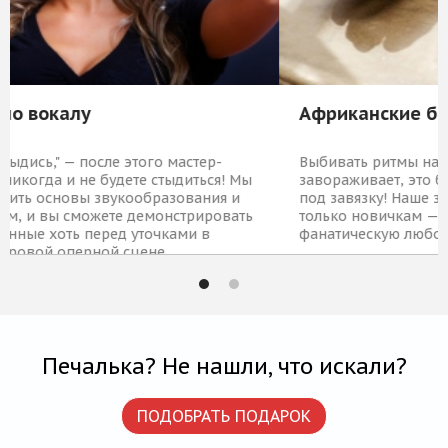
Африканские барабаны для двоих
Выбивать ритмы на барабанах невероятно
ы
завораживает, это будоражит и заряжает энергией
под завязку! Наше занятие отлично подойдет не
ь
только новичкам — в них заложат основы ритмики и
фанатическую любовь к барабанам, но и профи.
1 509 Р
КУПИТЬ
Печалька? Не нашли, что искали?
ПОДОБРАТЬ ПОДАРОК