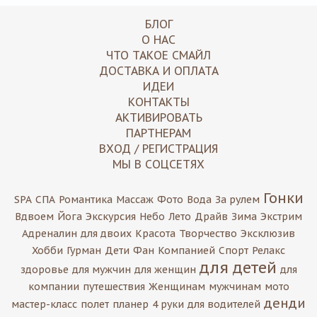
БЛОГ
О НАС
ЧТО ТАКОЕ СМАЙЛ
ДОСТАВКА И ОПЛАТА
ИДЕИ
КОНТАКТЫ
АКТИВИРОВАТЬ
ПАРТНЕРАМ
ВХОД / РЕГИСТРАЦИЯ
МЫ В СОЦСЕТЯХ
Гонки
SPA
СПА
Романтика
Массаж
Фото
Вода
За рулем
Вдвоем
Йога
Экскурсия
Небо
Лето
Драйв
Зима
Экстрим
Адреналин
для двоих
Красота
Творчество
Эксклюзив
Хобби
Гурман
Дети
Фан
Компанией
Спорт
Релакс
для детей
здоровье
для мужчин
для женщин
для
компании
путешествия
Женщинам
мужчинам
мото
денди
мастер-класс
полет
планер
4 руки
для водителей