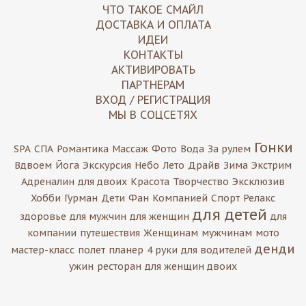
ЧТО ТАКОЕ СМАЙЛ
ДОСТАВКА И ОПЛАТА
ИДЕИ
КОНТАКТЫ
АКТИВИРОВАТЬ
ПАРТНЕРАМ
ВХОД / РЕГИСТРАЦИЯ
МЫ В СОЦСЕТЯХ
Гонки
SPA
СПА
Романтика
Массаж
Фото
Вода
За рулем
Вдвоем
Йога
Экскурсия
Небо
Лето
Драйв
Зима
Экстрим
Адреналин
для двоих
Красота
Творчество
Эксклюзив
Хобби
Гурман
Дети
Фан
Компанией
Спорт
Релакс
для детей
здоровье
для мужчин
для женщин
для
компании
путешествия
Женщинам
мужчинам
мото
денди
мастер-класс
полет
планер
4 руки
для водителей
ужин
ресторан
для женщин двоих