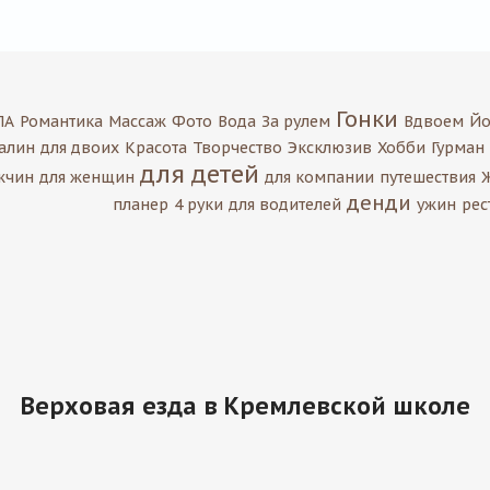
Гонки
ПА
Романтика
Массаж
Фото
Вода
За рулем
Вдвоем
Йо
алин
для двоих
Красота
Творчество
Эксклюзив
Хобби
Гурман
для детей
жчин
для женщин
для компании
путешествия
денди
планер
4 руки
для водителей
ужин
рес
Верховая езда в Кремлевской школе