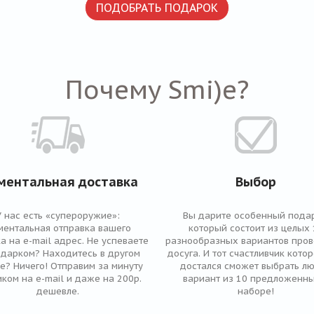
ПОДОБРАТЬ ПОДАРОК
Почему Smi)e?
ментальная доставка
Выбор
У нас есть «супероружие»:
Вы дарите особенный подар
ментальная отправка вашего
который состоит из целых 
а на e-mail адрес. Не успеваете
разнообразных вариантов про
одарком? Находитесь в другом
досуга. И тот счастливчик кото
е? Ничего! Отправим за минуту
достался сможет выбрать л
ком на e-mail и даже на 200р.
вариант из 10 предложенны
дешевле.
наборе!