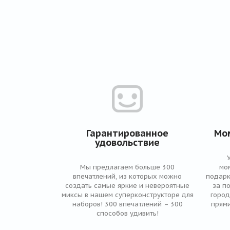
Гарантированное
Мо
удовольствие
Мы предлагаем больше 300
мо
впечатлений, из которых можно
подарк
создать самые яркие и невероятные
за п
миксы в нашем суперконструкторе для
город
наборов! 300 впечатлений – 300
прями
способов удивить!