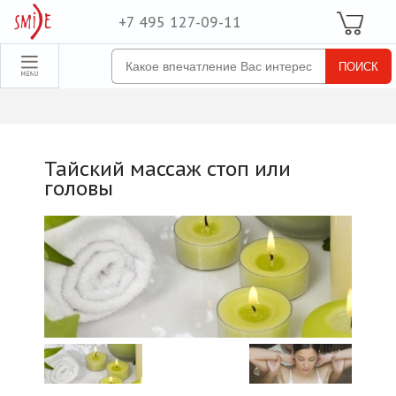
+7 495 127-09-11
Ваша Корзина
Для неё
обрать набор
Все наборы
Для него
Тайский массаж стоп или
Для двоих
головы
Экстрим
SPA
По поводу
ля компании
товые наборы
рпоративные