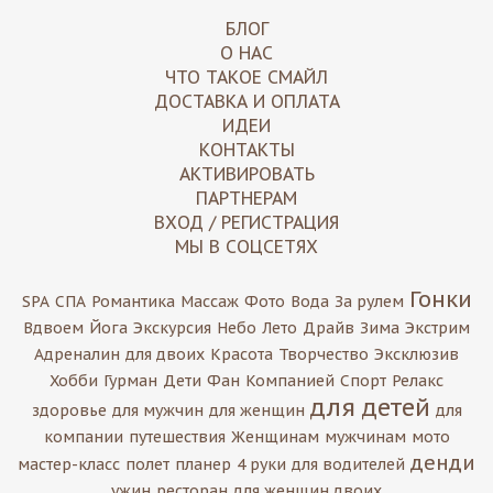
БЛОГ
О НАС
ЧТО ТАКОЕ СМАЙЛ
ДОСТАВКА И ОПЛАТА
ИДЕИ
КОНТАКТЫ
АКТИВИРОВАТЬ
ПАРТНЕРАМ
ВХОД / РЕГИСТРАЦИЯ
МЫ В СОЦСЕТЯХ
Гонки
SPA
СПА
Романтика
Массаж
Фото
Вода
За рулем
Вдвоем
Йога
Экскурсия
Небо
Лето
Драйв
Зима
Экстрим
Адреналин
для двоих
Красота
Творчество
Эксклюзив
Хобби
Гурман
Дети
Фан
Компанией
Спорт
Релакс
для детей
здоровье
для мужчин
для женщин
для
компании
путешествия
Женщинам
мужчинам
мото
денди
мастер-класс
полет
планер
4 руки
для водителей
ужин
ресторан
для женщин двоих