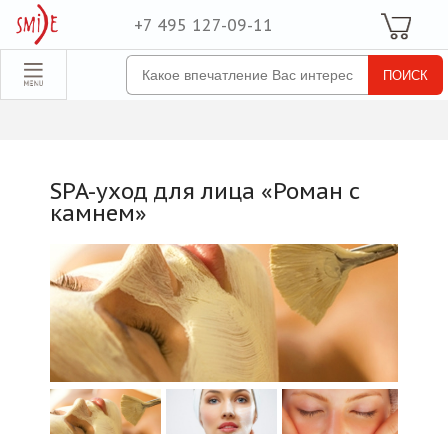
+7 495 127-09-11
Ваша Корзина
Для неё
обрать набор
Все наборы
Для него
SPA-уход для лица «Роман с
Для двоих
камнем»
Экстрим
SPA
По поводу
ля компании
товые наборы
рпоративные