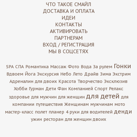
ЧТО ТАКОЕ СМАЙЛ
ДОСТАВКА И ОПЛАТА
ИДЕИ
КОНТАКТЫ
АКТИВИРОВАТЬ
ПАРТНЕРАМ
ВХОД / РЕГИСТРАЦИЯ
МЫ В СОЦСЕТЯХ
Гонки
SPA
СПА
Романтика
Массаж
Фото
Вода
За рулем
Вдвоем
Йога
Экскурсия
Небо
Лето
Драйв
Зима
Экстрим
Адреналин
для двоих
Красота
Творчество
Эксклюзив
Хобби
Гурман
Дети
Фан
Компанией
Спорт
Релакс
для детей
здоровье
для мужчин
для женщин
для
компании
путешествия
Женщинам
мужчинам
мото
денди
мастер-класс
полет
планер
4 руки
для водителей
ужин
ресторан
для женщин двоих