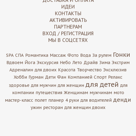
ДОСТАВКА И ОПЛАТА
ИДЕИ
КОНТАКТЫ
АКТИВИРОВАТЬ
ПАРТНЕРАМ
ВХОД / РЕГИСТРАЦИЯ
МЫ В СОЦСЕТЯХ
Гонки
SPA
СПА
Романтика
Массаж
Фото
Вода
За рулем
Вдвоем
Йога
Экскурсия
Небо
Лето
Драйв
Зима
Экстрим
Адреналин
для двоих
Красота
Творчество
Эксклюзив
Хобби
Гурман
Дети
Фан
Компанией
Спорт
Релакс
для детей
здоровье
для мужчин
для женщин
для
компании
путешествия
Женщинам
мужчинам
мото
денди
мастер-класс
полет
планер
4 руки
для водителей
ужин
ресторан
для женщин двоих