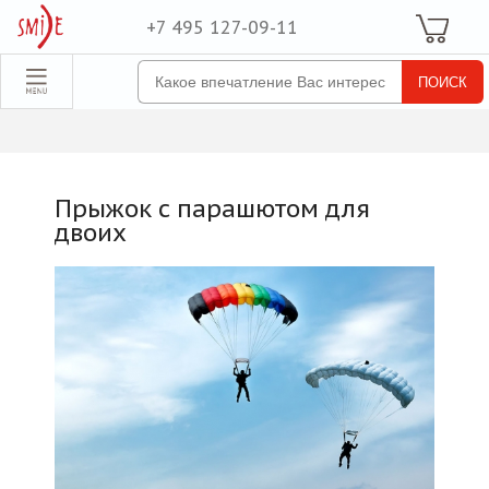
+7 495 127-09-11
Ваша Корзина
Для неё
обрать набор
Все наборы
Для него
Прыжок с парашютом для
Для двоих
двоих
Экстрим
SPA
По поводу
ля компании
товые наборы
рпоративные