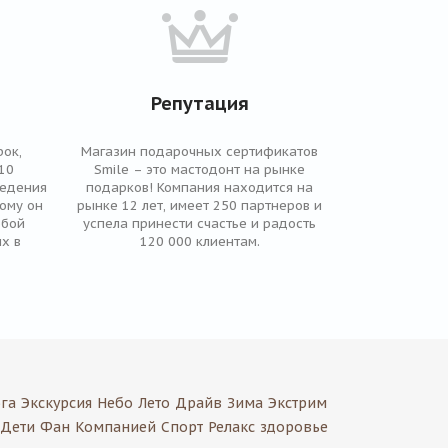
Репутация
ок,
Магазин подарочных сертификатов
10
Smile – это мастодонт на рынке
ведения
подарков! Компания находится на
рому он
рынке 12 лет, имеет 250 партнеров и
юбой
успела принести счастье и радость
х в
120 000 клиентам.
га
Экскурсия
Небо
Лето
Драйв
Зима
Экстрим
Дети
Фан
Компанией
Спорт
Релакс
здоровье