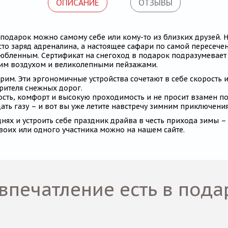
ОПИСАНИЕ
ОТЗЫВЫ
 подарок можно самому себе или кому-то из близких друзей. 
осто заряд адреналина, а настоящее сафари по самой пересеч
влюбленным. Сертификат на снегоход в подарок подразумевает 
жим воздухом и великолепными пейзажами.
рим. Эти эргономичные устройства сочетают в себе скорость и 
орителя снежных дорог.
ть, комфорт и высокую проходимость и не просит взамен по
ать газу – и вот вы уже летите навстречу зимним приключени
днях и устроить себе праздник драйва в честь прихода зимы – 
двоих или одного участника можно на нашем сайте.
 впечатление есть в пода