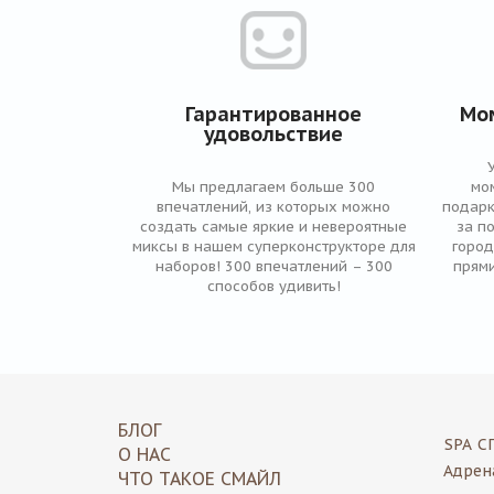
Гарантированное
Мо
удовольствие
Мы предлагаем больше 300
мо
впечатлений, из которых можно
подарк
создать самые яркие и невероятные
за п
миксы в нашем суперконструкторе для
город
наборов! 300 впечатлений – 300
прями
способов удивить!
БЛОГ
SPA
С
О НАС
Адрен
ЧТО ТАКОЕ СМАЙЛ