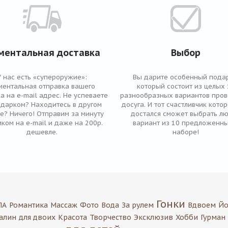
ментальная доставка
Выбор
У нас есть «супероружие»:
Вы дарите особенный подар
ментальная отправка вашего
который состоит из целых 
а на e-mail адрес. Не успеваете
разнообразных вариантов про
одарком? Находитесь в другом
досуга. И тот счастливчик кото
е? Ничего! Отправим за минуту
достался сможет выбрать л
ком на e-mail и даже на 200р.
вариант из 10 предложенны
дешевле.
наборе!
Гонки
ПА
Романтика
Массаж
Фото
Вода
За рулем
Вдвоем
Йо
алин
для двоих
Красота
Творчество
Эксклюзив
Хобби
Гурман