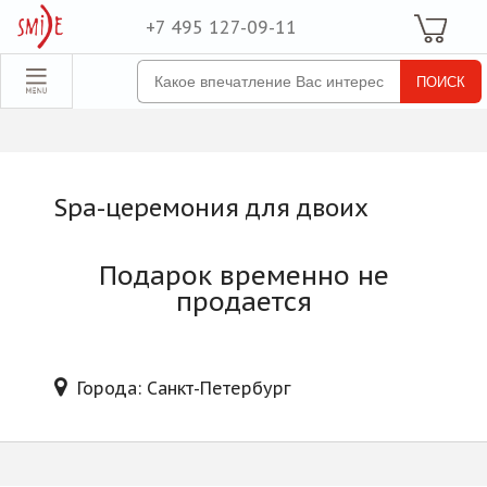
+7 495 127-09-11
Ваша Корзина
Для неё
обрать набор
Все наборы
Для него
Spa-церемония для двоих
Для двоих
Экстрим
Подарок временно не
SPA
продается
По поводу
ля компании
Города: Санкт-Петербург
товые наборы
рпоративные