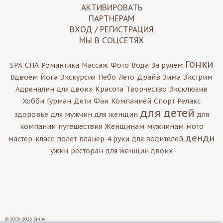
АКТИВИРОВАТЬ
ПАРТНЕРАМ
ВХОД / РЕГИСТРАЦИЯ
МЫ В СОЦСЕТЯХ
Гонки
SPA
СПА
Романтика
Массаж
Фото
Вода
За рулем
Вдвоем
Йога
Экскурсия
Небо
Лето
Драйв
Зима
Экстрим
Адреналин
для двоих
Красота
Творчество
Эксклюзив
Хобби
Гурман
Дети
Фан
Компанией
Спорт
Релакс
для детей
здоровье
для мужчин
для женщин
для
компании
путешествия
Женщинам
мужчинам
мото
денди
мастер-класс
полет
планер
4 руки
для водителей
ужин
ресторан
для женщин двоих
© 2006-2026 Smi)e