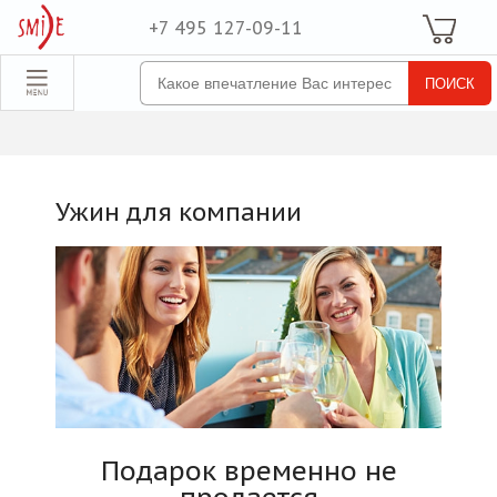
+7 495 127-09-11
Ваша Корзина
Для неё
обрать набор
Все наборы
Для него
Ужин для компании
Для двоих
Экстрим
SPA
По поводу
ля компании
товые наборы
Подарок временно не
рпоративные