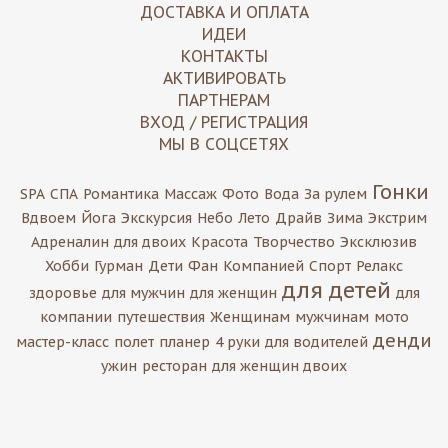
ДОСТАВКА И ОПЛАТА
ИДЕИ
КОНТАКТЫ
АКТИВИРОВАТЬ
ПАРТНЕРАМ
ВХОД / РЕГИСТРАЦИЯ
МЫ В СОЦСЕТЯХ
Гонки
SPA
СПА
Романтика
Массаж
Фото
Вода
За рулем
Вдвоем
Йога
Экскурсия
Небо
Лето
Драйв
Зима
Экстрим
Адреналин
для двоих
Красота
Творчество
Эксклюзив
Хобби
Гурман
Дети
Фан
Компанией
Спорт
Релакс
для детей
здоровье
для мужчин
для женщин
для
компании
путешествия
Женщинам
мужчинам
мото
денди
мастер-класс
полет
планер
4 руки
для водителей
ужин
ресторан
для женщин двоих