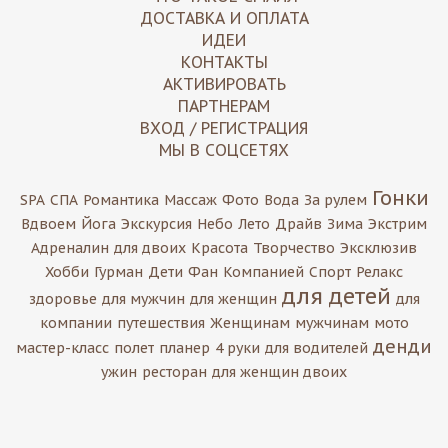
ДОСТАВКА И ОПЛАТА
ИДЕИ
КОНТАКТЫ
АКТИВИРОВАТЬ
ПАРТНЕРАМ
ВХОД / РЕГИСТРАЦИЯ
МЫ В СОЦСЕТЯХ
Гонки
SPA
СПА
Романтика
Массаж
Фото
Вода
За рулем
Вдвоем
Йога
Экскурсия
Небо
Лето
Драйв
Зима
Экстрим
Адреналин
для двоих
Красота
Творчество
Эксклюзив
Хобби
Гурман
Дети
Фан
Компанией
Спорт
Релакс
для детей
здоровье
для мужчин
для женщин
для
компании
путешествия
Женщинам
мужчинам
мото
денди
мастер-класс
полет
планер
4 руки
для водителей
ужин
ресторан
для женщин двоих