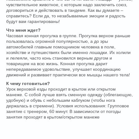
чувствительное животное, с которым надо заключить союз,
договориться и действовать в тандеме. Как вы думаете –
справитесь? Если да, то незабываемые эмоции и радость
будут вам гарантированы!
Что меня ждет?
Часовая конная прогулка в группе. Прогулка верхом раньше
пользовалась огромной популярностью, а до эры
автомобилей главным помощником человека в поле,
хозяйстве и путешествиях были именно лошадки. Их холили
и лелеяли, часто конь становился верным другом и
товарищем на всю жизнь. Конная прогулка дарит
непередаваемое удовольствие, улучшает координацию
движений и развивает практически все мышцы нашего тела!
К чему готовиться?
Урок верховой езды проходит в крытом или открытом
манеже. С собой лучше взять сменную одежду (облегающую,
удобную) и обувь с небольшим каблуком (чтобы нога
держалась в стремени). Условия использования: Групповое
занятие с тренером, 60 минут. В зависимости от погоды
занятия проходят в крытом/открытом манеже