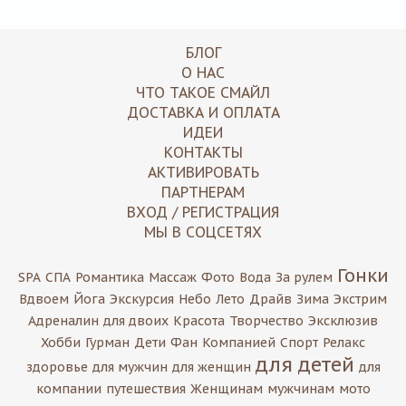
БЛОГ
О НАС
ЧТО ТАКОЕ СМАЙЛ
ДОСТАВКА И ОПЛАТА
ИДЕИ
КОНТАКТЫ
АКТИВИРОВАТЬ
ПАРТНЕРАМ
ВХОД / РЕГИСТРАЦИЯ
МЫ В СОЦСЕТЯХ
Гонки
SPA
СПА
Романтика
Массаж
Фото
Вода
За рулем
Вдвоем
Йога
Экскурсия
Небо
Лето
Драйв
Зима
Экстрим
Адреналин
для двоих
Красота
Творчество
Эксклюзив
Хобби
Гурман
Дети
Фан
Компанией
Спорт
Релакс
для детей
здоровье
для мужчин
для женщин
для
компании
путешествия
Женщинам
мужчинам
мото