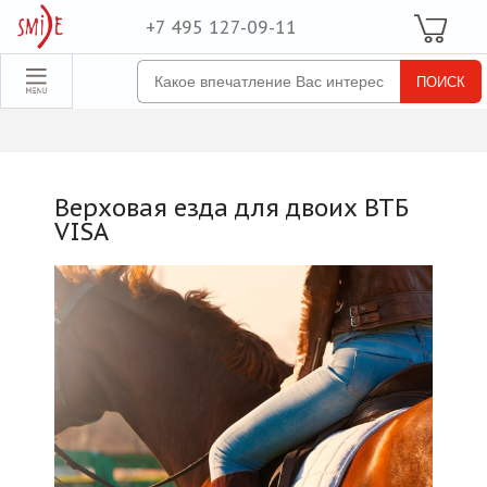
+7 495 127-09-11
Ваша Корзина
Для неё
обрать набор
Все наборы
Для него
Верховая езда для двоих ВТБ
Для двоих
VISA
Экстрим
SPA
По поводу
ля компании
товые наборы
рпоративные