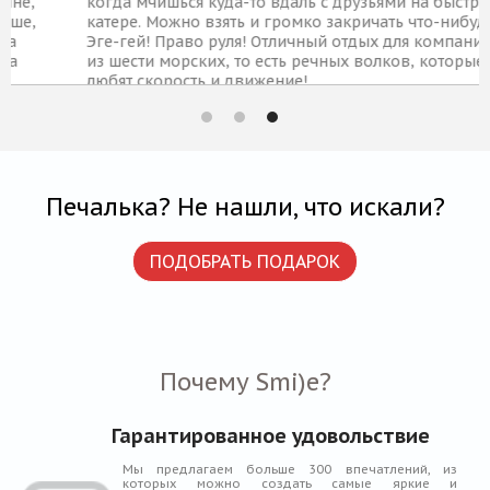
когда мчишься куда-то вдаль с друзьями на быстром
катере. Можно взять и громко закричать что-нибудь!
Эге-гей! Право руля! Отличный отдых для компании
из шести морских, то есть речных волков, которые
любят скорость и движение!
4 390 Р
КУПИТЬ
Печалька? Не нашли, что искали?
ПОДОБРАТЬ ПОДАРОК
Почему Smi)e?
Гарантированное удовольствие
Мы предлагаем больше 300 впечатлений, из
которых можно создать самые яркие и