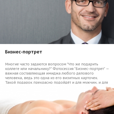
Бизнес-портрет
Многие часто задаются вопросом "Что же подарить
коллеге или начальнику?" Фотосессия "Бизнес-портрет" —
важная составляющая имиджа любого делового
человека, ведь это одна из его визитных карточек.
Такой подарок прекрасно подойдёт и для мужчин, и для
женщин и уж точно не разочарует успешного
бизнесмена, которому важно иметь положительный
имидж в глазах партнёров и клиентов.
1157