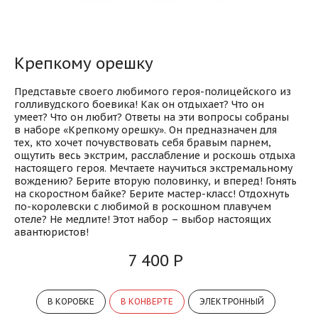
Блог
Крепкому орешку
Представьте своего любимого героя-полицейского из
голливудского боевика! Как он отдыхает? Что он
умеет? Что он любит? Ответы на эти вопросы собраны
в наборе «Крепкому орешку». Он предназначен для
тех, кто хочет почувствовать себя бравым парнем,
ощутить весь экстрим, расслабление и роскошь отдыха
настоящего героя. Мечтаете научиться экстремальному
вождению? Берите вторую половинку, и вперед! Гонять
на скоростном байке? Берите мастер-класс! Отдохнуть
по-королевски с любимой в роскошном плавучем
отеле? Не медлите! Этот набор – выбор настоящих
авантюристов!
7 400 Р
В КОРОБКЕ
В КОНВЕРТЕ
ЭЛЕКТРОННЫЙ