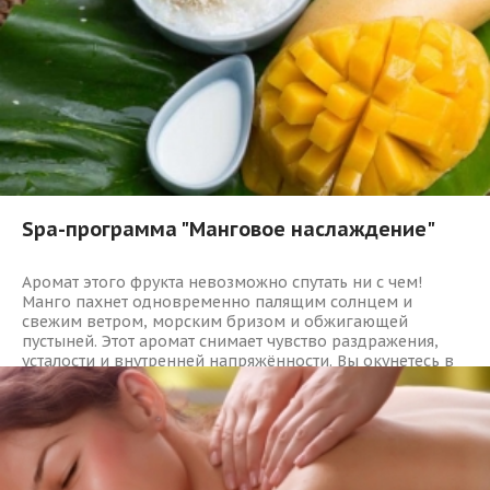
Spa-программа "Манговое наслаждение"
Аромат этого фрукта невозможно спутать ни с чем!
Манго пахнет одновременно палящим солнцем и
свежим ветром, морским бризом и обжигающей
пустыней. Этот аромат снимает чувство раздражения,
усталости и внутренней напряжённости. Вы окунетесь в
мир вечного лета, солнечного света и тепла!
1605