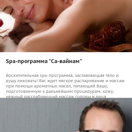
Spa-программа "Са-вайнам"
Восхитительная spa-программа, заставляющая тело и
душу ликовать! Вас ждет мягкое распаривание и массаж
при помощи ароматных масел, питающий Вашу,
подготовленную к дальнейшим процедурам, кожу,
нежный расслабляющий массаж головы и лица
обеспечит повышение микроциркуляции крови и
питание кожи лица, а традиционный массаж ног и
кистей рук станут приятным завершением этой spa-
программы.
0